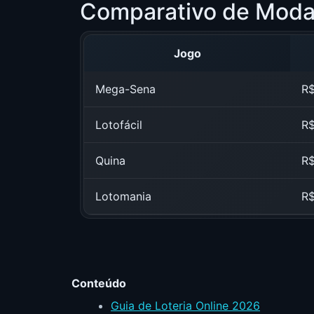
Comparativo de Moda
Jogo
Mega-Sena
R$
Lotofácil
R$
Quina
R$
Lotomania
R$
Conteúdo
Guia de Loteria Online 2026