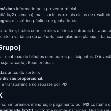
 máximo
informado pelo provedor oficial.
diária/2x semana): mais sorteios = mais ciclos de resultado
regras
e histórico público de ganhadores.
 fixo, títulos com sorteios diários e entradas baratas te
aceite a variância de
jackpots
acumulados e planeje a banca
Grupo)
dir centenas de bilhetes com outros participantes. O invest
eja rateado). Boas práticas:
stas
antes do sorteio.
e divisão proporcional
.
 e transparência no repasse por PIX.
X
anho. Em prêmios menores, o pagamento por
PIX
costuma oc
 identidade (KYC)
conforme normas nacionais. Guarde seus