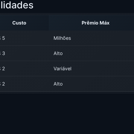
lidades
Custo
Prêmio Máx
 5
Milhões
 3
Alto
 2
Variável
 2
Alto