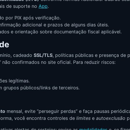
ais de suporte no
App
.
o por PIX após verificação.
firmação adicional e prazos de alguns dias úteis.
ados e orientação sobre documentação fiscal aplicável.
ade
omínio, cadeado
SSL/TLS
, políticas públicas e presença de 
não confirmados no site oficial. Para reduzir riscos:
ões legítimas.
 grupos públicos/links de terceiros.
to
mensal, evite “perseguir perdas” e faça pausas periódic
aforma, você encontra controles de
limites
e
autoexclusão
pa
ativar alertas de sorteios; revise as
modalidades
e, se fize